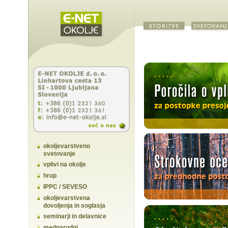
okoljevarstveno
svetovanje
vplivi na okolje
hrup
IPPC / SEVESO
okoljevarstvena
dovoljenja in soglasja
seminarji in delavnice
mednarodni