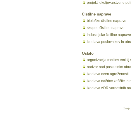
projekti okoljevarstvene poli
Čistilne naprave
biološke čistilne naprave
skupne čistilne naprave
industrijske čistilne naprave
izdelava poslovnikov in obr
Ostalo
organizacija meritev emisij
nadzor nad poskusnim obr
izdelava ocen ogroženosti
izdelava načrtov zaščite in
izdelava ADR varnostnih na
Zadnja