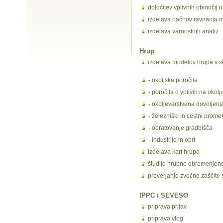
določitev vplivnih območij n
izdelava načrtov ravnanja 
izdelava varnostnih analiz
Hrup
izdelava modelov hrupa v sk
- okoljska poročila
- poročila o vplivih na okolj
- okoljevarstvena dovoljenj
- železniški in cestni promet
- obratovanje gradbišča
- industrijo in obrt
izdelava kart hrupa
študije hrupne obremenjeno
preverjanje zvočne zaščite s
IPPC / SEVESO
priprava prijav
priprava vlog