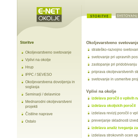
Storitve
Okoljevarstveno svetovanj
strateško-razvojno svetovan
Okoljevarstveno svetovanje
svetovanje pri upravnih pos
Vplivi na okolje
zastopanje pri pridobivanju 
Hrup
priprava okoljevarstvenih st
IPPC / SEVESO
svetovanje in usmeritve pr
Okoljevarstvena dovoljenja in
soglasja
Vplivi na okolje
Seminarji / delavnice
izdelava poročil o vplivih n
Mednarodni okoljevarstveni
izdelava okoljskih poročil
projekti
izdelava revizij poročil o vpl
Čistilne naprave
preverjanje skladnosti izved
Ostalo
izdelava analiz tveganja 
izdelava strokovnih ocen vp