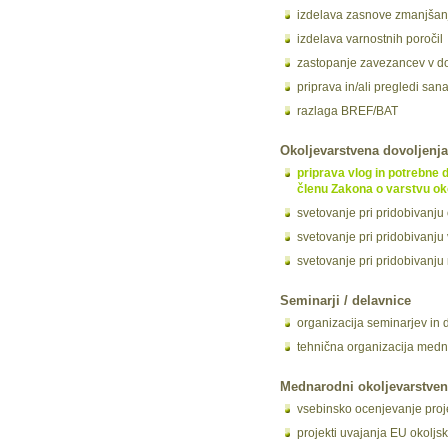
izdelava zasnove zmanjšanj
izdelava varnostnih poročil
zastopanje zavezancev v 
priprava in/ali pregledi san
razlaga BREF/BAT
Okoljevarstvena dovoljenja
priprava vlog in potrebne 
členu Zakona o varstvu ok
svetovanje pri pridobivanju 
svetovanje pri pridobivanju 
svetovanje pri pridobivanju
Seminarji / delavnice
organizacija seminarjev in d
tehnična organizacija medna
Mednarodni okoljevarstveni
vsebinsko ocenjevanje proj
projekti uvajanja EU okoljs